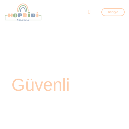
Atölye
Mutlu
Çocuklar
Güvenli
Eller!
Hopbidi Anaokulu’nda her çocuğun sevgiyle
büyümeyi, oyunla öğrenmeyi ve kendini güvende
hissetmeyi hak ettiğine inanıyoruz. Eğitim anlayışımızın
merkezinde, çocukların bireysel ihtiyaçlarını gözeten,